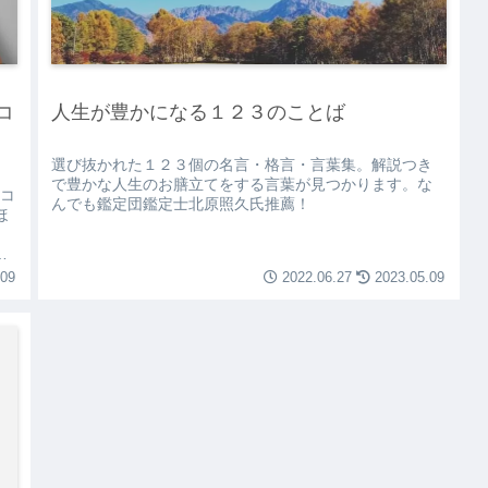
コ
人生が豊かになる１２３のことば
選び抜かれた１２３個の名言・格言・言葉集。解説つき
で豊かな人生のお膳立てをする言葉が見つかります。な
ソコ
んでも鑑定団鑑定士北原照久氏推薦！
ほ
。
作
.09
2022.06.27
2023.05.09