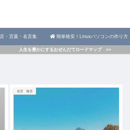
言・言葉・名言集
簡単格安！Linuxパソコンの作り方
人生を豊かにするおぜんだてロードマップ >>
名言 格言